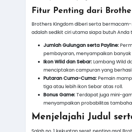
Fitur Penting dari Broth
Brothers Kingdom diberi serta bermacam
adalah sedikit ciri utama siapa butuh Anda 
Jumlah Gulungan serta Payline:
Perma
pembayaran, menyampaikan banyak 
Ikon Wild dan Sebar:
Lambang Wild da
menciptakan campuran yang berhasil,
Putaran Cuma-Cuma:
Pemain mampu
tiga atau lebih ikon Sebar atas roll.
Bonus Game:
Terdapat juga mini-gam
menyampaikan probabilitas tambahan
Menjelajahi Judul sert
Salah no. 1 kekuatan seret penting asal B