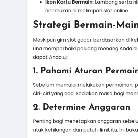
Ikon Kartu Bermain:
Lambang serta nila
ditemukan di melimpah slot online.
Strategi Bermain-Main
Meskipun gim slot gacor berdasarkan di ke
una memperbaiki peluang menang Anda di 
dapat Anda uji:
1. Pahami Aturan Permai
Sebelum memulai melakukan permainan, pa
ciri-ciri yang ada. Sediakan masa bagi m
2. Determine Anggaran
Penting bagi menetapkan anggaran sebelu
ntuk kehilangan dan patuhi limit itu. Ini b