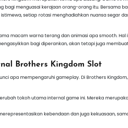
g bagi menguasai kerajaan orang-orang itu. Bersama b
istimewa, setiap rotasi menghadiahkan nuansa segar dan
 bersama macam warna terang dan animasi apa smooth. Hal in
ngasyikkan bagi diperankan, akan tetapi juga membuat 
rnal Brothers Kingdom Slot
kunci apa mempengaruhi gameplay. Di Brothers Kingdom,
erubah tokoh utama internal game ini. Mereka merupak
merepresentasikan kebendaan dan juga kekuasaan, sam