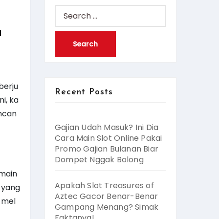
Search
for:
a
berju
Recent Posts
ni, ka
encan
Gajian Udah Masuk? Ini Dia
Cara Main Slot Online Pakai
Promo Gajian Bulanan Biar
Dompet Nggak Bolong
rmain
Apakah Slot Treasures of
s yang
Aztec Gacor Benar-Benar
 mel
Gampang Menang? Simak
Faktanya!