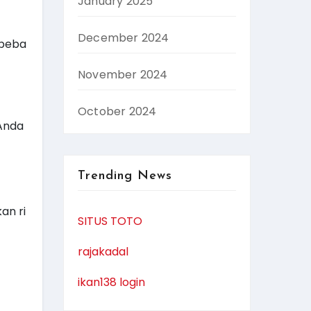
January 2025
December 2024
 beba
November 2024
October 2024
 Anda
Trending News
an ri
SITUS TOTO
rajakadal
ikan138 login