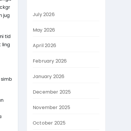
ackgr
July 2026
 jug
May 2026
i tid
ling
April 2026
February 2026
January 2026
 simb
December 2025
an
November 2025
a
October 2025