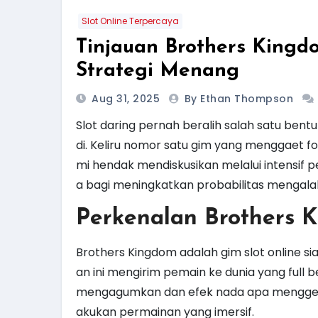
Slot Online Terpercaya
Tinjauan Brothers Kingd
Strategi Menang
Aug 31, 2025
By Ethan Thompson
Slot daring pernah beralih salah satu bent
di. Keliru nomor satu gim yang menggaet 
mi hendak mendiskusikan melalui intensif pe
a bagi meningkatkan probabilitas mengala
Perkenalan Brothers 
Brothers Kingdom adalah gim slot online s
an ini mengirim pemain ke dunia yang full 
mengagumkan dan efek nada apa mengge
akukan permainan yang imersif.