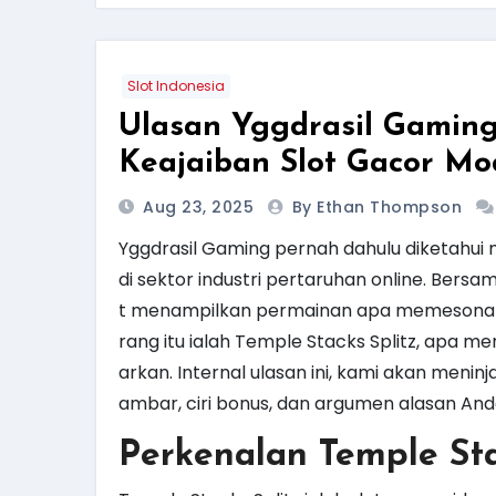
Slot Indonesia
Ulasan Yggdrasil Gaming
Keajaiban Slot Gacor Mo
Aug 23, 2025
By Ethan Thompson
Yggdrasil Gaming pernah dahulu diketahui 
di sektor industri pertaruhan online. Ber
t menampilkan permainan apa memesona unt
rang itu ialah Temple Stacks Splitz, apa
arkan. Internal ulasan ini, kami akan meni
ambar, ciri bonus, dan argumen alasan An
Perkenalan Temple Sta