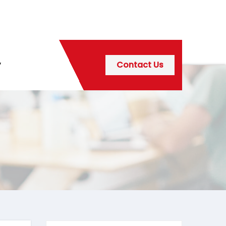
y
Contact Us