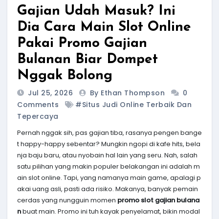
Gajian Udah Masuk? Ini
Dia Cara Main Slot Online
Pakai Promo Gajian
Bulanan Biar Dompet
Nggak Bolong
Jul 25, 2026
By Ethan Thompson
0
Comments
#situs Judi Online Terbaik Dan
Tepercaya
Pernah nggak sih, pas gajian tiba, rasanya pengen bange
t happy-happy sebentar? Mungkin ngopi di kafe hits, bela
nja baju baru, atau nyobain hal lain yang seru. Nah, salah
satu pilihan yang makin populer belakangan ini adalah m
ain slot online. Tapi, yang namanya main game, apalagi p
akai uang asli, pasti ada risiko. Makanya, banyak pemain
cerdas yang nungguin momen
promo slot gajian bulana
n
buat main. Promo ini tuh kayak penyelamat, bikin modal