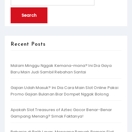
for:
Recent Posts
Malam Minggu Nggak Kemana-mana? Ini Dia Gaya
Baru Main Judi Sambil Rebahan Santai
Gajian Udah Masuk? Ini Dia Cara Main Slot Online Pakai
Promo Gajian Bulanan Biar Dompet Nggak Bolong
Apakah Slot Treasures of Aztec Gacor Benar-Benar
Gampang Menang? Simak Faktanya!
Rahasia di Balik Layar: Mengapa Banyak Pemain Slot