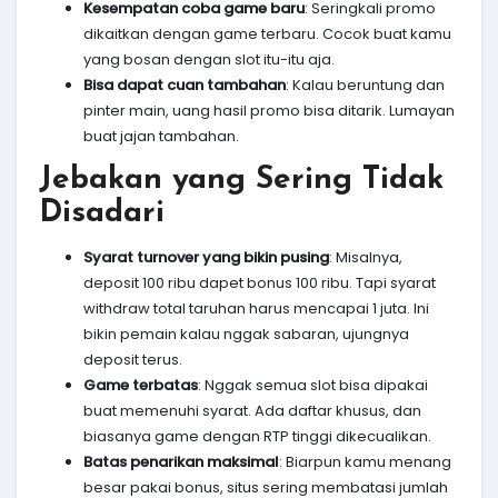
Kesempatan coba game baru
: Seringkali promo
dikaitkan dengan game terbaru. Cocok buat kamu
yang bosan dengan slot itu-itu aja.
Bisa dapat cuan tambahan
: Kalau beruntung dan
pinter main, uang hasil promo bisa ditarik. Lumayan
buat jajan tambahan.
Jebakan yang Sering Tidak
Disadari
Syarat turnover yang bikin pusing
: Misalnya,
deposit 100 ribu dapet bonus 100 ribu. Tapi syarat
withdraw total taruhan harus mencapai 1 juta. Ini
bikin pemain kalau nggak sabaran, ujungnya
deposit terus.
Game terbatas
: Nggak semua slot bisa dipakai
buat memenuhi syarat. Ada daftar khusus, dan
biasanya game dengan RTP tinggi dikecualikan.
Batas penarikan maksimal
: Biarpun kamu menang
besar pakai bonus, situs sering membatasi jumlah