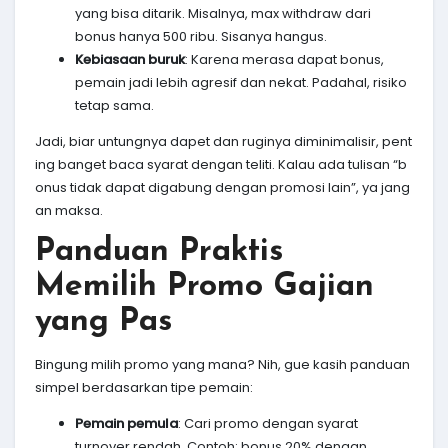
yang bisa ditarik. Misalnya, max withdraw dari
bonus hanya 500 ribu. Sisanya hangus.
Kebiasaan buruk
: Karena merasa dapat bonus,
pemain jadi lebih agresif dan nekat. Padahal, risiko
tetap sama.
Jadi, biar untungnya dapet dan ruginya diminimalisir, pent
ing banget baca syarat dengan teliti. Kalau ada tulisan “b
onus tidak dapat digabung dengan promosi lain”, ya jang
an maksa.
Panduan Praktis
Memilih Promo Gajian
yang Pas
Bingung milih promo yang mana? Nih, gue kasih panduan
simpel berdasarkan tipe pemain:
Pemain pemula
: Cari promo dengan syarat
turnover rendah. Contoh: bonus 20% dengan