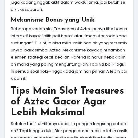
juga kadang nggak aktif dalam waktu lama, jadi butuh se
dikit kesabaran.
Mekanisme Bonus yang Unik
Beberapa varian slot Treasures of Aztec punya fitur bonus
interaktif kayak “pilih peti harta” atau “memutar roda kebe
runtungan”. Di sini, lo bisa milih-milih hadiah yang tersemb
unyi di balik simbol Aztec. Mekanisme kayak gini nambah
elemen strategi kecil-kecilan, karena lo harus nebak pilih
an mana yang paling menguntungkan. Tapi ya balik lagi, i
ni semua soal hoki—nggak ada jaminan pilihan A lebih bai
k dari B.
Tips Main Slot Treasures
of Aztec Gacor Agar
Lebih Maksimal
Setelah tau fitur-fiturnya, pasti lo pengen langsung coba k
an? Tapi tunggu dulu. Biar pengalaman main lo lebih asyik
dan nggak cuma jadi cerita sedih, simak tips berikut yang