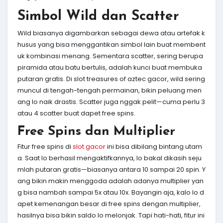
Simbol Wild dan Scatter
Wild biasanya digambarkan sebagai dewa atau artefak k
husus yang bisa menggantikan simbol lain buat membent
uk kombinasi menang. Sementara scatter, sering berupa
piramida atau batu bertulis, adalah kunci buat membuka
putaran gratis. Di slot treasures of aztec gacor, wild sering
muncul di tengah-tengah permainan, bikin peluang men
ang lo naik drastis. Scatter juga nggak pelit—cuma perlu 3
atau 4 scatter buat dapet free spins.
Free Spins dan Multiplier
Fitur free spins di
slot gacor
ini bisa dibilang bintang utam
a. Saat lo berhasil mengaktifkannya, lo bakal dikasih seju
mlah putaran gratis—biasanya antara 10 sampai 20 spin. Y
ang bikin makin menggoda adalah adanya multiplier yan
g bisa nambah sampai 5x atau 10x. Bayangin aja, kalo lo d
apet kemenangan besar di free spins dengan multiplier,
hasilnya bisa bikin saldo lo melonjak. Tapi hati-hati, fitur ini