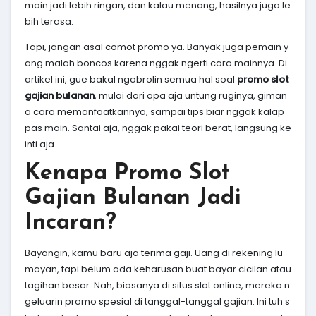
main jadi lebih ringan, dan kalau menang, hasilnya juga le
bih terasa.
Tapi, jangan asal comot promo ya. Banyak juga pemain y
ang malah boncos karena nggak ngerti cara mainnya. Di
artikel ini, gue bakal ngobrolin semua hal soal
promo slot
gajian bulanan
, mulai dari apa aja untung ruginya, giman
a cara memanfaatkannya, sampai tips biar nggak kalap
pas main. Santai aja, nggak pakai teori berat, langsung ke
inti aja.
Kenapa Promo Slot
Gajian Bulanan Jadi
Incaran?
Bayangin, kamu baru aja terima gaji. Uang di rekening lu
mayan, tapi belum ada keharusan buat bayar cicilan atau
tagihan besar. Nah, biasanya di situs slot online, mereka n
geluarin promo spesial di tanggal-tanggal gajian. Ini tuh s