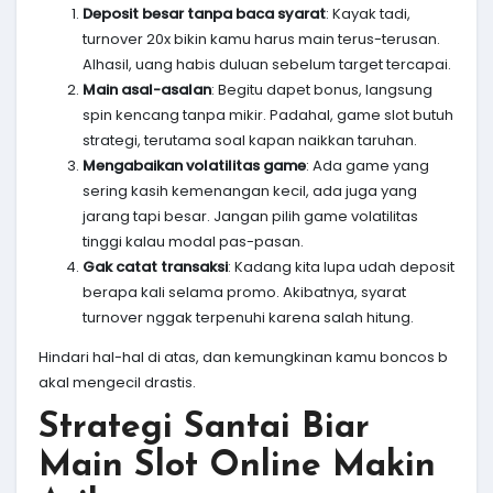
Deposit besar tanpa baca syarat
: Kayak tadi,
turnover 20x bikin kamu harus main terus-terusan.
Alhasil, uang habis duluan sebelum target tercapai.
Main asal-asalan
: Begitu dapet bonus, langsung
spin kencang tanpa mikir. Padahal, game slot butuh
strategi, terutama soal kapan naikkan taruhan.
Mengabaikan volatilitas game
: Ada game yang
sering kasih kemenangan kecil, ada juga yang
jarang tapi besar. Jangan pilih game volatilitas
tinggi kalau modal pas-pasan.
Gak catat transaksi
: Kadang kita lupa udah deposit
berapa kali selama promo. Akibatnya, syarat
turnover nggak terpenuhi karena salah hitung.
Hindari hal-hal di atas, dan kemungkinan kamu boncos b
akal mengecil drastis.
Strategi Santai Biar
Main Slot Online Makin