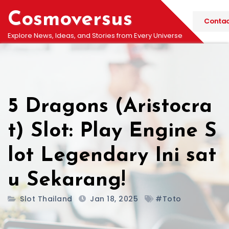
Skip
Cosmoversus
to
Contac
content
Explore News, Ideas, and Stories from Every Universe
5 Dragons (Aristocra
t) Slot: Play Engine S
lot Legendary Ini sat
u Sekarang!
Slot Thailand
Jan 18, 2025
#toto