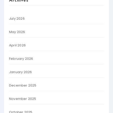
Archives
July 2026
May 2026
April 2026
February 2026
January 2026
December 2025
November 2025
October 2025