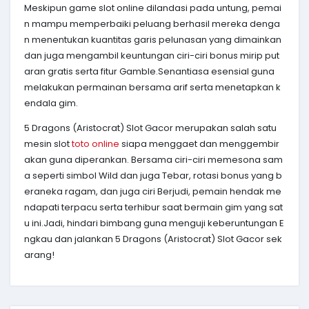
Meskipun game slot online dilandasi pada untung, pemai
n mampu memperbaiki peluang berhasil mereka denga
n menentukan kuantitas garis pelunasan yang dimainkan
dan juga mengambil keuntungan ciri-ciri bonus mirip put
aran gratis serta fitur Gamble.Senantiasa esensial guna
melakukan permainan bersama arif serta menetapkan k
endala gim.
5 Dragons (Aristocrat) Slot Gacor merupakan salah satu
mesin slot
toto online
siapa menggaet dan menggembir
akan guna diperankan. Bersama ciri-ciri memesona sam
a seperti simbol Wild dan juga Tebar, rotasi bonus yang b
eraneka ragam, dan juga ciri Berjudi, pemain hendak me
ndapati terpacu serta terhibur saat bermain gim yang sat
u ini.Jadi, hindari bimbang guna menguji keberuntungan E
ngkau dan jalankan 5 Dragons (Aristocrat) Slot Gacor sek
arang!