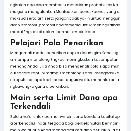
ngkatan apa bisa membantu menaikkan probabilitas Ka
mu guna mengalahkan.Manfaatkan bonus-bonus yang di
maksud serta arif serta jangan tidak yakin untuk menggun
akan promosi-promosi apa tersedia untuk meningkatkan
modal Engkau di dalam bermain-main Keno.
Pelajari Pola Penarikan
Mengamati model penarikan angka dalam gim Keno jug
a mampu menolong Engkau meningkatkan kesempatan
menang Anda. Jika Anda bisa mengenali pola siapa mun
cul secara rapi, ini mampu menolong Kamu menghasilka
n keputusan apa lebih besar bagus waktu menentukan a
ngka-angka guna diperankan.
Main serta Limit Dana apa
Terkendali
Selalu hafal untuk bermain-main serta kendala kapital ap
a terkendali.Hindari tergoda bagi berkelanjutan bermain-
main walaupun Anda mengalami kerugian beruntun. Putu