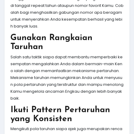
di tanggal repeat tahun ataupun nomor favorit Kamu. Cob
alah bagi menghasilkan gabungan nomor apa beragam
untuk menyerahkan Anda kesempatan berhasil yang lebi
h banyak luas.
Gunakan Rangkaian
Taruhan
Salah satu taktik siapa dapat membantu memperbaiki ke
sempatan mengalahkan Anda dalam bermain-main Ken
o ialah dengan memanfaatkan mekanisme pertaruhan.
Mekanisme taruhan memungkinkan Anda untuk menyusu
n pola pertaruhan yang terstruktur dan mampu menolong
Kamu mengelola ancaman Engkau dengan lebih banyak
baik.
Ikuti Pattern Pertaruhan
yang Konsisten
Mengikuti pola taruhan siapa ajek juga merupakan renca