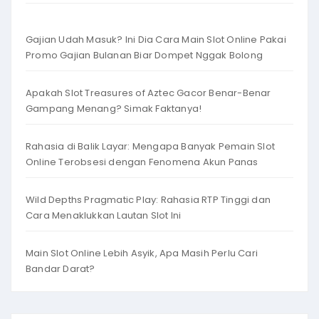
Gajian Udah Masuk? Ini Dia Cara Main Slot Online Pakai
Promo Gajian Bulanan Biar Dompet Nggak Bolong
Apakah Slot Treasures of Aztec Gacor Benar-Benar
Gampang Menang? Simak Faktanya!
Rahasia di Balik Layar: Mengapa Banyak Pemain Slot
Online Terobsesi dengan Fenomena Akun Panas
Wild Depths Pragmatic Play: Rahasia RTP Tinggi dan
Cara Menaklukkan Lautan Slot Ini
Main Slot Online Lebih Asyik, Apa Masih Perlu Cari
Bandar Darat?