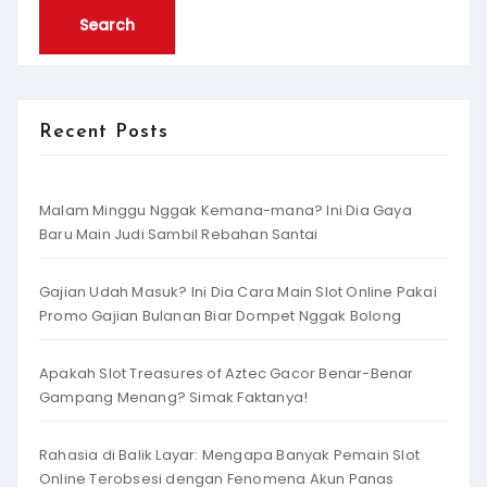
Recent Posts
Malam Minggu Nggak Kemana-mana? Ini Dia Gaya
Baru Main Judi Sambil Rebahan Santai
Gajian Udah Masuk? Ini Dia Cara Main Slot Online Pakai
Promo Gajian Bulanan Biar Dompet Nggak Bolong
Apakah Slot Treasures of Aztec Gacor Benar-Benar
Gampang Menang? Simak Faktanya!
Rahasia di Balik Layar: Mengapa Banyak Pemain Slot
Online Terobsesi dengan Fenomena Akun Panas