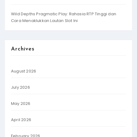
Wild Depths Pragmatic Play: Rahasia RTP Tinggi dan
Cara Menaklukkan Lautan Slot Ini
Archives
August 2026
July 2026
May 2026
April 2026
February 2026