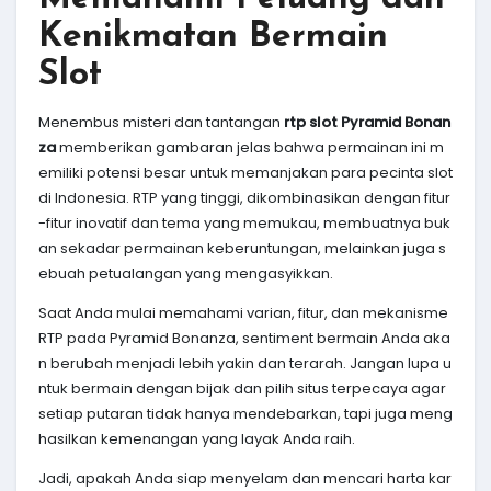
Kenikmatan Bermain
Slot
Menembus misteri dan tantangan
rtp slot Pyramid Bonan
za
memberikan gambaran jelas bahwa permainan ini m
emiliki potensi besar untuk memanjakan para pecinta slot
di Indonesia. RTP yang tinggi, dikombinasikan dengan fitur
-fitur inovatif dan tema yang memukau, membuatnya buk
an sekadar permainan keberuntungan, melainkan juga s
ebuah petualangan yang mengasyikkan.
Saat Anda mulai memahami varian, fitur, dan mekanisme
RTP pada Pyramid Bonanza, sentiment bermain Anda aka
n berubah menjadi lebih yakin dan terarah. Jangan lupa u
ntuk bermain dengan bijak dan pilih situs terpecaya agar
setiap putaran tidak hanya mendebarkan, tapi juga meng
hasilkan kemenangan yang layak Anda raih.
Jadi, apakah Anda siap menyelam dan mencari harta kar