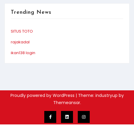
Trending News
SITUS TOTO
rajakadal
ikan138 login
Proudly powered by WordPress
|
Theme: industryup by
Themeansar
.