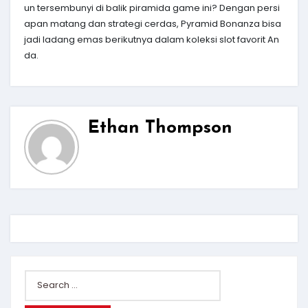
un tersembunyi di balik piramida game ini? Dengan persi
apan matang dan strategi cerdas, Pyramid Bonanza bisa
jadi ladang emas berikutnya dalam koleksi slot favorit An
da.
Ethan Thompson
Search
for: