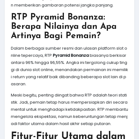
n memberikan gambaran potensi jangka panjang.
RTP Pyramid Bonanza:
Berapa Nilainya dan Apa
Artinya Bagi Pemain?
Dalam berbagai sumber resmi dan ulasan platform slot o
nline tepercaya, RTP
Pyramid Bonanza
biasanya berkisar
antara 96% hingga 96,55%. Angka ini tergolong cukup ting
gi di dunia slot online, menandakan permainan ini memilik
i return yang relatif baik dibanding beberapa slot lain di p
asaran.
Meski begitu, penting diingat bahwa RTP adalah teori stati
stik. Jadi, pemain tetap harus mempersiapkan diri secara
mental untuk menghadapi ketidakpastian. RTP membantu
mengelola ekspektasi, namun keberuntungan tetap menj
adi faktor utama dalam hasil akhir setiap putaran.
Fitur-Fitur Utama dalam