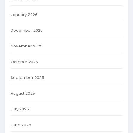
January 2026
December 2025
November 2025
October 2025
September 2025
August 2025
July 2025
June 2025