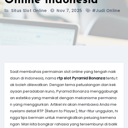
Online Indonesia
Situs Slot Online
Nov 7, 2025
#judi Online
Saat membahas permainan slot online yang tengah naik
daun di Indonesia, nama
rtp slot Pyramid Bonanza
tentu t
ak boleh dilewatkan. Dengan tema petualangan dan kek
ayaan peradaban kuno, Pyramid Bonanza menggabungk
an estetika yang memikat dengan mekanisme permaina
n yang menggiurkan. Artikel ini akan membawa Anda me
nyelami detail RTP (Return to Player), fitur-fitur unggulan, hi
ngga tips bermain untuk meningkatkan peluang kemena
ngan. Mari kita bongkar rahasia yang tersembunyi di balik