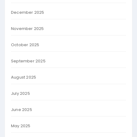
December 2025
November 2025
October 2025
September 2025
August 2025
July 2025
June 2025
May 2025