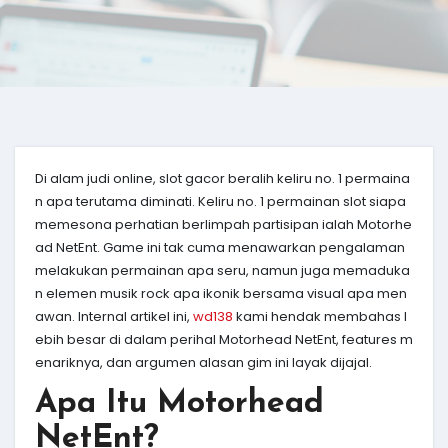
Di alam judi online, slot gacor beralih keliru no. 1 permaina
n apa terutama diminati. Keliru no. 1 permainan slot siapa
memesona perhatian berlimpah partisipan ialah Motorhe
ad NetEnt. Game ini tak cuma menawarkan pengalaman
melakukan permainan apa seru, namun juga memaduka
n elemen musik rock apa ikonik bersama visual apa men
awan. Internal artikel ini,
wd138
kami hendak membahas l
ebih besar di dalam perihal Motorhead NetEnt, features m
enariknya, dan argumen alasan gim ini layak dijajal.
Apa Itu Motorhead
NetEnt?