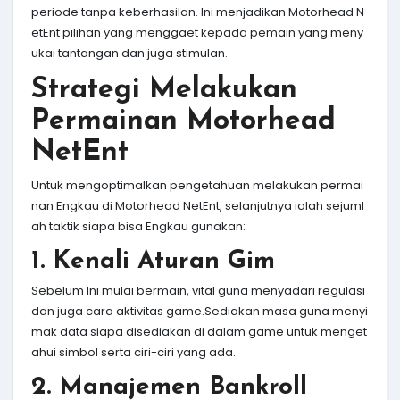
periode tanpa keberhasilan. Ini menjadikan Motorhead N
etEnt pilihan yang menggaet kepada pemain yang meny
ukai tantangan dan juga stimulan.
Strategi Melakukan
Permainan Motorhead
NetEnt
Untuk mengoptimalkan pengetahuan melakukan permai
nan Engkau di Motorhead NetEnt, selanjutnya ialah sejuml
ah taktik siapa bisa Engkau gunakan:
1. Kenali Aturan Gim
Sebelum Ini mulai bermain, vital guna menyadari regulasi
dan juga cara aktivitas game.Sediakan masa guna menyi
mak data siapa disediakan di dalam game untuk menget
ahui simbol serta ciri-ciri yang ada.
2. Manajemen Bankroll