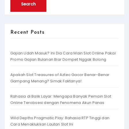
Recent Posts
Gajian Udah Masuk? Ini Dia Cara Main Slot Online Pakai
Promo Gajian Bulanan Biar Dompet Nggak Bolong
Apakah Slot Treasures of Aztec Gacor Benar-Benar
Gampang Menang? Simak Faktanya!
Rahasia di Balik Layar: Mengapa Banyak Pemain Slot
Online Terobsesi dengan Fenomena Akun Panas
Wild Depths Pragmatic Play: Rahasia RTP Tinggi dan
Cara Menaklukkan Lautan Slot Ini