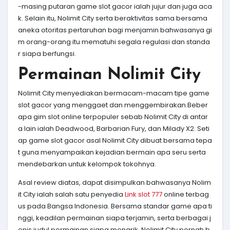
-masing putaran game slot gacor ialah jujur dan juga aca
k. Selain itu, Nolimit City serta beraktivitas sama bersama
aneka otoritas pertaruhan bagi menjamin bahwasanya gi
m orang-orang itu mematuhi segala regulasi dan standa
r siapa berfungsi.
Permainan Nolimit City
Nolimit City menyediakan bermacam-macam tipe game
slot gacor yang menggaet dan menggembirakan.Beber
apa gim slot online terpopuler sebab Nolimit City di antar
a lain ialah Deadwood, Barbarian Fury, dan Milady X2. Seti
ap game slot gacor asal Nolimit City dibuat bersama tepa
t guna menyampaikan kejadian bermain apa seru serta
mendebarkan untuk kelompok tokohnya.
Asal review diatas, dapat disimpulkan bahwasanya Nolim
it City ialah salah satu penyedia
Link slot 777
online terbag
us pada Bangsa Indonesia. Bersama standar game apa ti
nggi, keadilan permainan siapa terjamin, serta berbagai j
enis judul permainan siapa menarik, Nolimit City pernah b