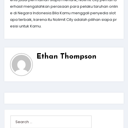
erhasil mengalahkan perasaan para pelaku taruhan onlin
e di Negara Indonesia.Bila Kamu menggali penyedia slot
apa terbaik, karena itu Nolimit City adalah pilihan siapa pr
esisi untuk Kamu.
Ethan Thompson
Search
for: