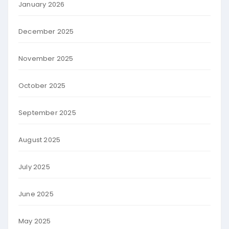
January 2026
December 2025
November 2025
October 2025
September 2025
August 2025
July 2025
June 2025
May 2025