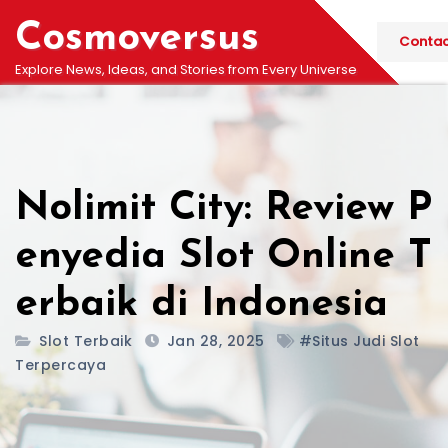
Skip
Cosmoversus
to
Contac
content
Explore News, Ideas, and Stories from Every Universe
Nolimit City: Review P
enyedia Slot Online T
erbaik di Indonesia
Slot Terbaik
Jan 28, 2025
#situs Judi Slot
Terpercaya