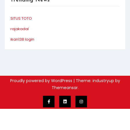
Trending News
SITUS TOTO
rajakadal
ikan138 login
Proudly powered by WordPress
|
Theme: industryup by
Themeansar
.