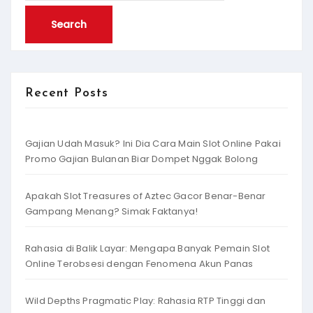
Recent Posts
Gajian Udah Masuk? Ini Dia Cara Main Slot Online Pakai
Promo Gajian Bulanan Biar Dompet Nggak Bolong
Apakah Slot Treasures of Aztec Gacor Benar-Benar
Gampang Menang? Simak Faktanya!
Rahasia di Balik Layar: Mengapa Banyak Pemain Slot
Online Terobsesi dengan Fenomena Akun Panas
Wild Depths Pragmatic Play: Rahasia RTP Tinggi dan