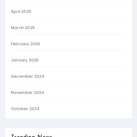
April 2025
March 2025
February 2025
January 2025
December 2024
November 2024
October 2024