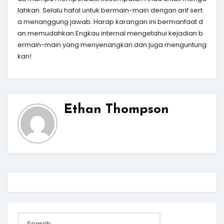
lahkan. Selalu hafal untuk bermain-main dengan arif sert
a menanggung jawab. Harap karangan ini bermanfaat d
an memudahkan Engkau internal mengetahui kejadian b
ermain-main yang menyenangkan dan juga menguntung
kan!
Ethan Thompson
Search