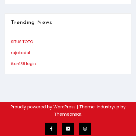
Trending News
SITUS TOTO
rajakadal
ikan138 login
Proudly powered by WordPress
|
Theme: industryup by
Themeansar
.