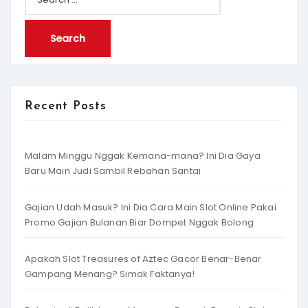
for:
Recent Posts
Malam Minggu Nggak Kemana-mana? Ini Dia Gaya
Baru Main Judi Sambil Rebahan Santai
Gajian Udah Masuk? Ini Dia Cara Main Slot Online Pakai
Promo Gajian Bulanan Biar Dompet Nggak Bolong
Apakah Slot Treasures of Aztec Gacor Benar-Benar
Gampang Menang? Simak Faktanya!