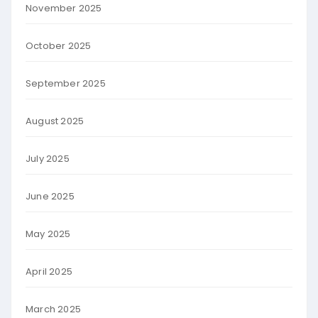
November 2025
October 2025
September 2025
August 2025
July 2025
June 2025
May 2025
April 2025
March 2025