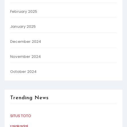
February 2025
January 2025
December 2024
November 2024
October 2024
Trending News
SITUS TOTO
rajakadal