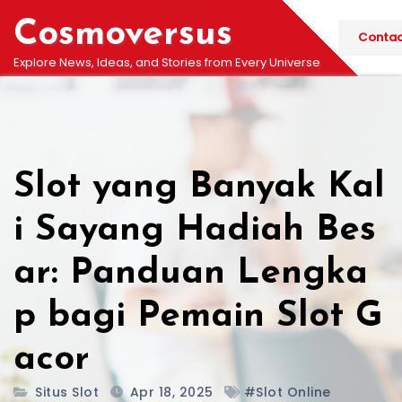
Skip
Cosmoversus
to
Contac
content
Explore News, Ideas, and Stories from Every Universe
Slot yang Banyak Kal
i Sayang Hadiah Bes
ar: Panduan Lengka
p bagi Pemain Slot G
acor
Situs Slot
Apr 18, 2025
#slot Online