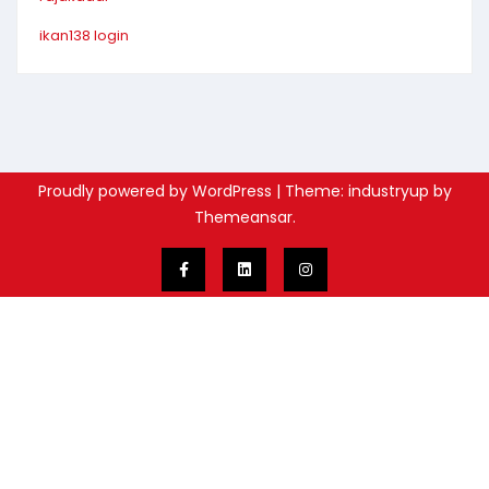
ikan138 login
Proudly powered by WordPress
|
Theme: industryup by
Themeansar
.