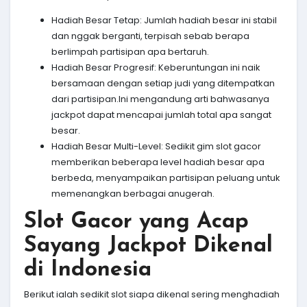
Hadiah Besar Tetap: Jumlah hadiah besar ini stabil
dan nggak berganti, terpisah sebab berapa
berlimpah partisipan apa bertaruh.
Hadiah Besar Progresif: Keberuntungan ini naik
bersamaan dengan setiap judi yang ditempatkan
dari partisipan.Ini mengandung arti bahwasanya
jackpot dapat mencapai jumlah total apa sangat
besar.
Hadiah Besar Multi-Level: Sedikit gim slot gacor
memberikan beberapa level hadiah besar apa
berbeda, menyampaikan partisipan peluang untuk
memenangkan berbagai anugerah.
Slot Gacor yang Acap
Sayang Jackpot Dikenal
di Indonesia
Berikut ialah sedikit slot siapa dikenal sering menghadiah