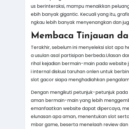
us berinteraksi, mampu menaikkan peluang
ebih banyak gigantic. Kecuali yang itu, gr
ngkau lebih banyak menyenangkan dan jug
Membaca Tinjauan dan
Terakhir, sebelum ini menyeleksi slot apa 
a usulan asal partisipan berbeda.Ulasan
rihal kejadian bermain-main pada website j
i internal diskusi taruhan onlen untuk be
slot gacor siapa menghadiahkan pengalam
Dengan mengikuti petunjuk-petunjuk pada 
aman bermain-main yang lebih menggembi
emanfaatkan website dapat dipercaya, me
elunasan apa aman, menentukan slot serta 
mbar game, beserta menelaah review dan s