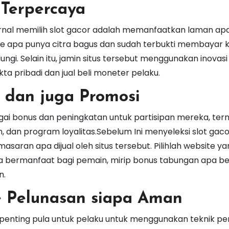
Terpercaya
ternal memilih slot gacor adalah memanfaatkan laman apa
line apa punya citra bagus dan sudah terbukti membayar 
ngi. Selain itu, jamin situs tersebut menggunakan inovasi 
a pribadi dan jual beli moneter pelaku.
 dan juga Promosi
gai bonus dan peningkatan untuk partisipan mereka, te
, dan program loyalitas.Sebelum Ini menyeleksi slot gaco
saran apa dijual oleh situs tersebut. Pilihlah website y
a bermanfaat bagi pemain, mirip bonus tabungan apa be
n.
Pelunasan siapa Aman
 penting pula untuk pelaku untuk menggunakan teknik 