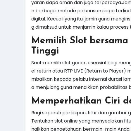
yaran siapa aman dan juga terpercaya.Jam
n berbagai metode pelunasan siapa terlind
digital. Kecuali yang itu, jamin guna men
g dimaksud untuk menjamin kalau process tr
Memilih Slot bersama
Tinggi
Saat memilih slot gacor, esensial bagi me
el return atau RTP LIVE (Return to Player
mbalikan kepada pelaku internal durasi la
a menjulang guna menaikkan probabilitas 
Memperhatikan Ciri 
Bagi separuh partisipan, fitur dan gambar
Tentukan slot online yang menyediakan fi
naikkan pengetahuan bermain-main Anda.F