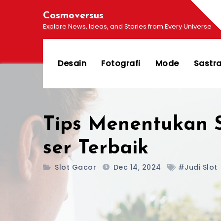
Skip
Cosmoversus
to
Explore News, Ideas, and Stories from Every Universe
content
Desain
Fotografi
Mode
Sastr
Tips Menentukan 
ser Terbaik
Slot Gacor
Dec 14, 2024
#judi Slot