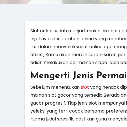
Slot onlen sudah menjadi makin dikenal pad
nyaknya situs taruhan online yang member
tar dalam menyeleksi slot online apa meng
atu ini, Kamu akan meraih saran-saran pe
adian melakukan permainan siapa lebih b
Mengerti Jenis Permai
Sebelum menentukan
slot
yang hendak dip
mainan slot gacor yang tersedia.Berada ane
gacor progresif. Tiap jenis slot mempunyai k
yeleksi yang ter- cocok bersama preferensi
rsama judul spesifik, pastikan guna menyel