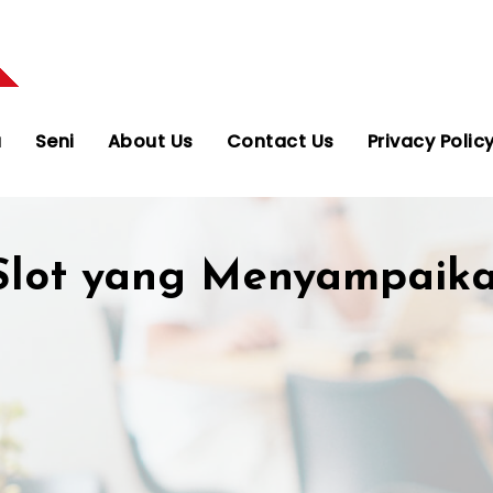
a
Seni
About Us
Contact Us
Privacy Polic
Slot yang Menyampaik