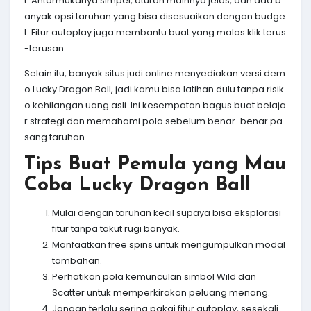
t. Antarmukanya simpel, aturan mainnya jelas, dan ada b
anyak opsi taruhan yang bisa disesuaikan dengan budge
t. Fitur autoplay juga membantu buat yang malas klik terus
-terusan.
Selain itu, banyak situs judi online menyediakan versi dem
o Lucky Dragon Ball, jadi kamu bisa latihan dulu tanpa risik
o kehilangan uang asli. Ini kesempatan bagus buat belaja
r strategi dan memahami pola sebelum benar-benar pa
sang taruhan.
Tips Buat Pemula yang Mau
Coba Lucky Dragon Ball
Mulai dengan taruhan kecil supaya bisa eksplorasi
fitur tanpa takut rugi banyak.
Manfaatkan free spins untuk mengumpulkan modal
tambahan.
Perhatikan pola kemunculan simbol Wild dan
Scatter untuk memperkirakan peluang menang.
Jangan terlalu sering pakai fitur autoplay, sesekali