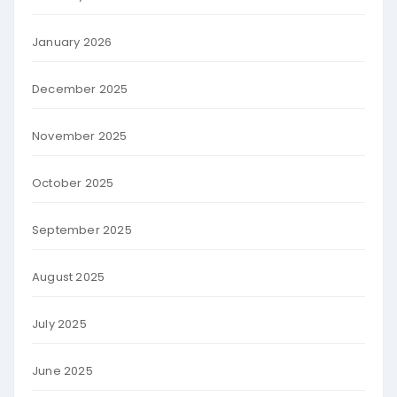
January 2026
December 2025
November 2025
October 2025
September 2025
August 2025
July 2025
June 2025