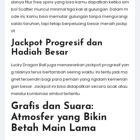
danya fitur free spins yang bisa kamu dapatkan ketika sim
bol Scatter muncul minimal tiga kali di gulungan. Dalam m
ode ini, kamu bisa memutar gulungan tanpa mengurangi
saldo taruhan, tapi tetap berpeluang besar meraih jackp
ot.
Jackpot Progresif dan
Hadiah Besar
Lucky Dragon Ball juga menawarkan jackpot progresif yan
g nilainya terus bertambah seiring waktu. Ini tentu jadi ma
gnet tersendiri bagi para pemain yang ngidam kemenan
gan besar. Jackpot ini bisa didapatkan secara acak atau
melalui kombinasi simbol tertentu.
Grafis dan Suara:
Atmosfer yang Bikin
Betah Main Lama