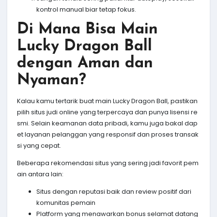
kontrol manual biar tetap fokus.
Di Mana Bisa Main
Lucky Dragon Ball
dengan Aman dan
Nyaman?
Kalau kamu tertarik buat main Lucky Dragon Ball, pastikan
pilih situs judi online yang terpercaya dan punya lisensi re
smi. Selain keamanan data pribadi, kamu juga bakal dap
et layanan pelanggan yang responsif dan proses transak
si yang cepat.
Beberapa rekomendasi situs yang sering jadi favorit pem
ain antara lain:
Situs dengan reputasi baik dan review positif dari
komunitas pemain
Platform yang menawarkan bonus selamat datang