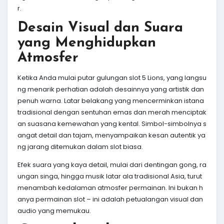
r.
Desain Visual dan Suara
yang Menghidupkan
Atmosfer
Ketika Anda mulai putar gulungan slot 5 Lions, yang langsu
ng menarik perhatian adalah desainnya yang artistik dan
penuh warna. Latar belakang yang mencerminkan istana
tradisional dengan sentuhan emas dan merah menciptak
an suasana kemewahan yang kental. Simbol-simbolnya s
angat detail dan tajam, menyampaikan kesan autentik ya
ng jarang ditemukan dalam slot biasa.
Efek suara yang kaya detail, mulai dari dentingan gong, ra
ungan singa, hingga musik latar ala tradisional Asia, turut
menambah kedalaman atmosfer permainan. Ini bukan h
anya permainan slot – ini adalah petualangan visual dan
audio yang memukau.