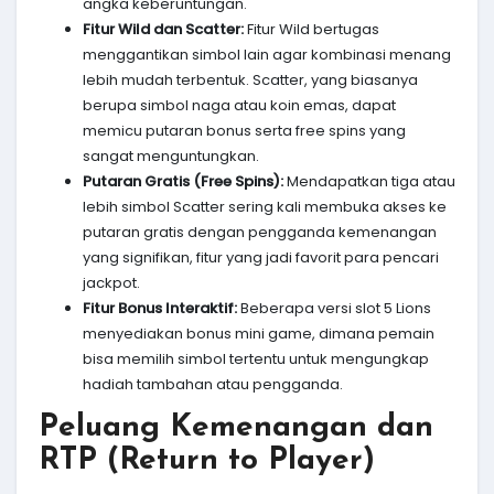
angka keberuntungan.
Fitur Wild dan Scatter:
Fitur Wild bertugas
menggantikan simbol lain agar kombinasi menang
lebih mudah terbentuk. Scatter, yang biasanya
berupa simbol naga atau koin emas, dapat
memicu putaran bonus serta free spins yang
sangat menguntungkan.
Putaran Gratis (Free Spins):
Mendapatkan tiga atau
lebih simbol Scatter sering kali membuka akses ke
putaran gratis dengan pengganda kemenangan
yang signifikan, fitur yang jadi favorit para pencari
jackpot.
Fitur Bonus Interaktif:
Beberapa versi slot 5 Lions
menyediakan bonus mini game, dimana pemain
bisa memilih simbol tertentu untuk mengungkap
hadiah tambahan atau pengganda.
Peluang Kemenangan dan
RTP (Return to Player)