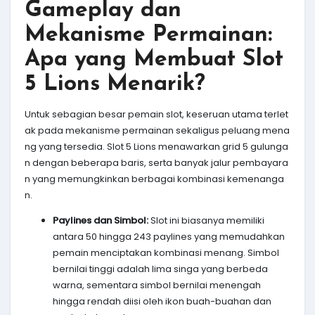
Gameplay dan
Mekanisme Permainan:
Apa yang Membuat Slot
5 Lions Menarik?
Untuk sebagian besar pemain slot, keseruan utama terlet
ak pada mekanisme permainan sekaligus peluang mena
ng yang tersedia. Slot 5 Lions menawarkan grid 5 gulunga
n dengan beberapa baris, serta banyak jalur pembayara
n yang memungkinkan berbagai kombinasi kemenanga
n.
Paylines dan Simbol:
Slot ini biasanya memiliki
antara 50 hingga 243 paylines yang memudahkan
pemain menciptakan kombinasi menang. Simbol
bernilai tinggi adalah lima singa yang berbeda
warna, sementara simbol bernilai menengah
hingga rendah diisi oleh ikon buah-buahan dan