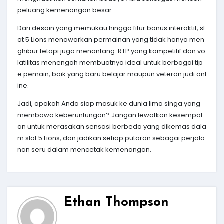
peluang kemenangan besar.
Dari desain yang memukau hingga fitur bonus interaktif, sl
ot 5 Lions menawarkan permainan yang tidak hanya men
ghibur tetapi juga menantang. RTP yang kompetitif dan vo
latilitas menengah membuatnya ideal untuk berbagai tip
e pemain, baik yang baru belajar maupun veteran judi onl
ine.
Jadi, apakah Anda siap masuk ke dunia lima singa yang
membawa keberuntungan? Jangan lewatkan kesempat
an untuk merasakan sensasi berbeda yang dikemas dala
m slot 5 Lions, dan jadikan setiap putaran sebagai perjala
nan seru dalam mencetak kemenangan.
Ethan Thompson