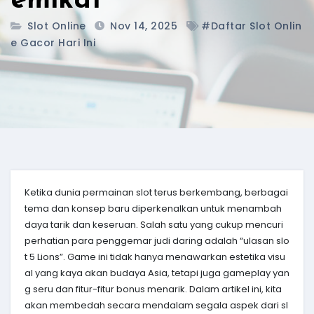
emikat
Slot Online
Nov 14, 2025
#Daftar Slot Onlin
E Gacor Hari Ini
Ketika dunia permainan slot terus berkembang, berbagai
tema dan konsep baru diperkenalkan untuk menambah
daya tarik dan keseruan. Salah satu yang cukup mencuri
perhatian para penggemar judi daring adalah “ulasan slo
t 5 Lions”. Game ini tidak hanya menawarkan estetika visu
al yang kaya akan budaya Asia, tetapi juga gameplay yan
g seru dan fitur-fitur bonus menarik. Dalam artikel ini, kita
akan membedah secara mendalam segala aspek dari sl