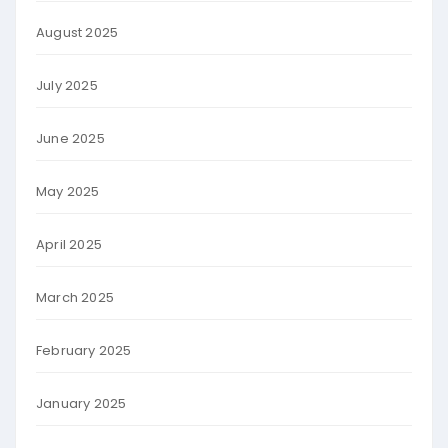
August 2025
July 2025
June 2025
May 2025
April 2025
March 2025
February 2025
January 2025