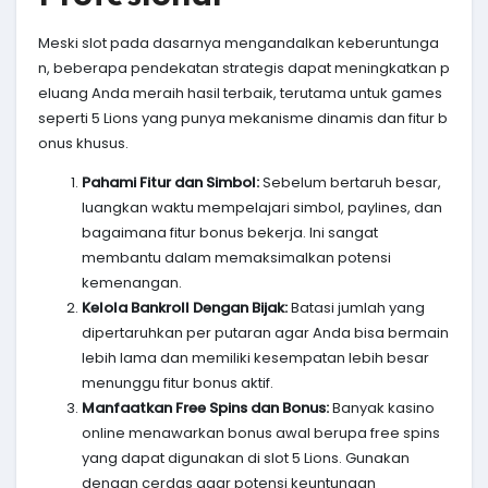
Meski slot pada dasarnya mengandalkan keberuntunga
n, beberapa pendekatan strategis dapat meningkatkan p
eluang Anda meraih hasil terbaik, terutama untuk games
seperti 5 Lions yang punya mekanisme dinamis dan fitur b
onus khusus.
Pahami Fitur dan Simbol:
Sebelum bertaruh besar,
luangkan waktu mempelajari simbol, paylines, dan
bagaimana fitur bonus bekerja. Ini sangat
membantu dalam memaksimalkan potensi
kemenangan.
Kelola Bankroll Dengan Bijak:
Batasi jumlah yang
dipertaruhkan per putaran agar Anda bisa bermain
lebih lama dan memiliki kesempatan lebih besar
menunggu fitur bonus aktif.
Manfaatkan Free Spins dan Bonus:
Banyak kasino
online menawarkan bonus awal berupa free spins
yang dapat digunakan di slot 5 Lions. Gunakan
dengan cerdas agar potensi keuntungan