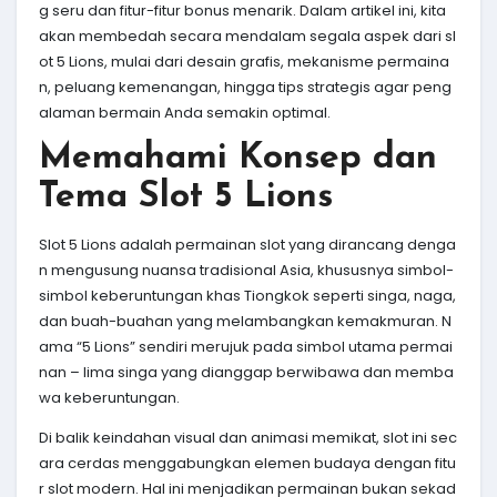
g seru dan fitur-fitur bonus menarik. Dalam artikel ini, kita
akan membedah secara mendalam segala aspek dari sl
ot 5 Lions, mulai dari desain grafis, mekanisme permaina
n, peluang kemenangan, hingga tips strategis agar peng
alaman bermain Anda semakin optimal.
Memahami Konsep dan
Tema Slot 5 Lions
Slot 5 Lions adalah permainan slot yang dirancang denga
n mengusung nuansa tradisional Asia, khususnya simbol-
simbol keberuntungan khas Tiongkok seperti singa, naga,
dan buah-buahan yang melambangkan kemakmuran. N
ama “5 Lions” sendiri merujuk pada simbol utama permai
nan – lima singa yang dianggap berwibawa dan memba
wa keberuntungan.
Di balik keindahan visual dan animasi memikat, slot ini sec
ara cerdas menggabungkan elemen budaya dengan fitu
r slot modern. Hal ini menjadikan permainan bukan sekad