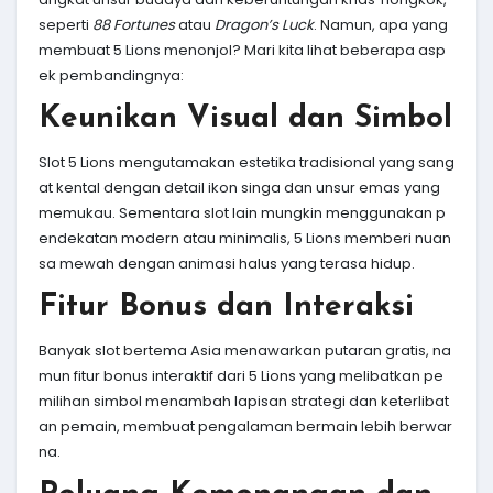
seperti
88 Fortunes
atau
Dragon’s Luck
. Namun, apa yang
membuat 5 Lions menonjol? Mari kita lihat beberapa asp
ek pembandingnya:
Keunikan Visual dan Simbol
Slot 5 Lions mengutamakan estetika tradisional yang sang
at kental dengan detail ikon singa dan unsur emas yang
memukau. Sementara slot lain mungkin menggunakan p
endekatan modern atau minimalis, 5 Lions memberi nuan
sa mewah dengan animasi halus yang terasa hidup.
Fitur Bonus dan Interaksi
Banyak slot bertema Asia menawarkan putaran gratis, na
mun fitur bonus interaktif dari 5 Lions yang melibatkan pe
milihan simbol menambah lapisan strategi dan keterlibat
an pemain, membuat pengalaman bermain lebih berwar
na.