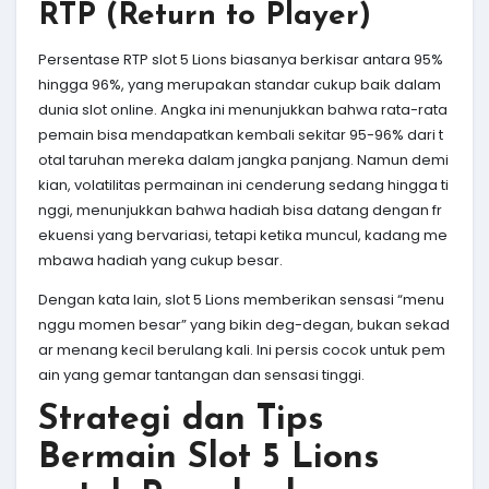
RTP (Return to Player)
Persentase RTP slot 5 Lions biasanya berkisar antara 95%
hingga 96%, yang merupakan standar cukup baik dalam
dunia slot online. Angka ini menunjukkan bahwa rata-rata
pemain bisa mendapatkan kembali sekitar 95-96% dari t
otal taruhan mereka dalam jangka panjang. Namun demi
kian, volatilitas permainan ini cenderung sedang hingga ti
nggi, menunjukkan bahwa hadiah bisa datang dengan fr
ekuensi yang bervariasi, tetapi ketika muncul, kadang me
mbawa hadiah yang cukup besar.
Dengan kata lain, slot 5 Lions memberikan sensasi “menu
nggu momen besar” yang bikin deg-degan, bukan sekad
ar menang kecil berulang kali. Ini persis cocok untuk pem
ain yang gemar tantangan dan sensasi tinggi.
Strategi dan Tips
Bermain Slot 5 Lions