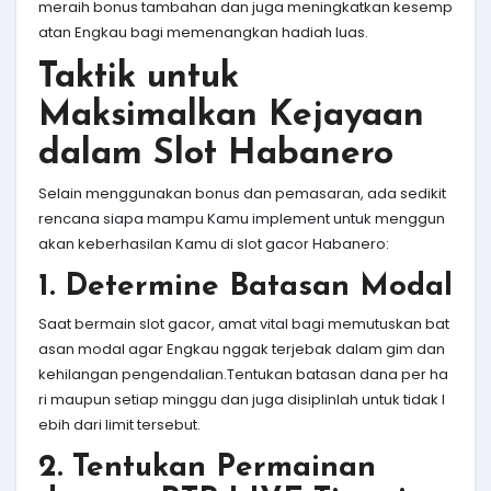
meraih bonus tambahan dan juga meningkatkan kesemp
atan Engkau bagi memenangkan hadiah luas.
Taktik untuk
Maksimalkan Kejayaan
dalam Slot Habanero
Selain menggunakan bonus dan pemasaran, ada sedikit
rencana siapa mampu Kamu implement untuk menggun
akan keberhasilan Kamu di slot gacor Habanero:
1. Determine Batasan Modal
Saat bermain slot gacor, amat vital bagi memutuskan bat
asan modal agar Engkau nggak terjebak dalam gim dan
kehilangan pengendalian.Tentukan batasan dana per ha
ri maupun setiap minggu dan juga disiplinlah untuk tidak l
ebih dari limit tersebut.
2. Tentukan Permainan