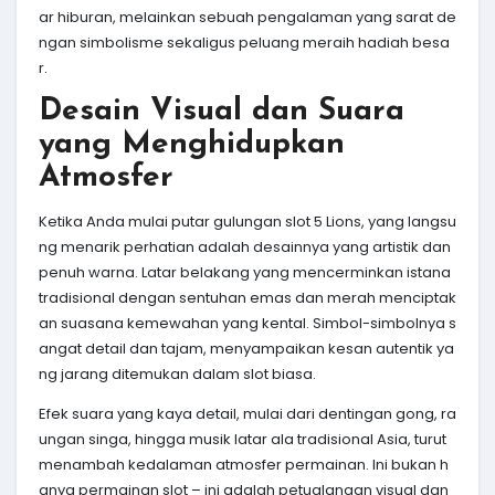
ar hiburan, melainkan sebuah pengalaman yang sarat de
ngan simbolisme sekaligus peluang meraih hadiah besa
r.
Desain Visual dan Suara
yang Menghidupkan
Atmosfer
Ketika Anda mulai putar gulungan slot 5 Lions, yang langsu
ng menarik perhatian adalah desainnya yang artistik dan
penuh warna. Latar belakang yang mencerminkan istana
tradisional dengan sentuhan emas dan merah menciptak
an suasana kemewahan yang kental. Simbol-simbolnya s
angat detail dan tajam, menyampaikan kesan autentik ya
ng jarang ditemukan dalam slot biasa.
Efek suara yang kaya detail, mulai dari dentingan gong, ra
ungan singa, hingga musik latar ala tradisional Asia, turut
menambah kedalaman atmosfer permainan. Ini bukan h
anya permainan slot – ini adalah petualangan visual dan