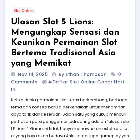
Slot Online
Ulasan Slot 5 Lions:
Mengungkap Sensasi dan
Keunikan Permainan Slot
Bertema Tradisional Asia
yang Memikat
Nov 14, 2025
By Ethan Thompson
0
Comments
#Daftar Slot Online Gacor Hari
Ini
Ketika dunia permainan slot terus berkembang, berbagai
tema dan konsep baru diperkenalkan untuk menambah
daya tarik dan keseruan. Salah satu yang cukup mencuri
perhatian para penggemar judi daring adalah “ulasan slo
t 5 Lions”. Game ini tidak hanya menawarkan estetika visu
al yang kaya akan budaya Asia, tetapi juga gameplay yan