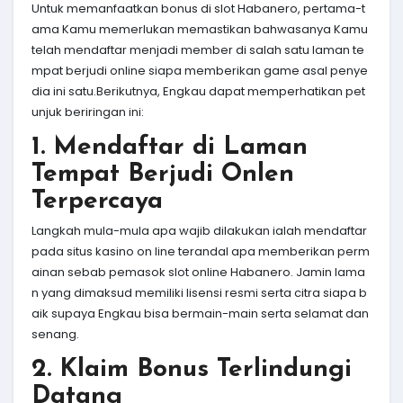
Untuk memanfaatkan bonus di slot Habanero, pertama-t
ama Kamu memerlukan memastikan bahwasanya Kamu
telah mendaftar menjadi member di salah satu laman te
mpat berjudi online siapa memberikan game asal penye
dia ini satu.Berikutnya, Engkau dapat memperhatikan pet
unjuk beriringan ini:
1. Mendaftar di Laman
Tempat Berjudi Onlen
Terpercaya
Langkah mula-mula apa wajib dilakukan ialah mendaftar
pada situs kasino on line terandal apa memberikan perm
ainan sebab pemasok slot online Habanero. Jamin lama
n yang dimaksud memiliki lisensi resmi serta citra siapa b
aik supaya Engkau bisa bermain-main serta selamat dan
senang.
2. Klaim Bonus Terlindungi
Datang