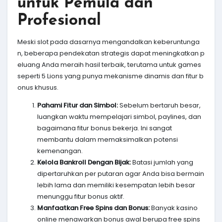
untuk Pemula dan
Profesional
Meski slot pada dasarnya mengandalkan keberuntunga
n, beberapa pendekatan strategis dapat meningkatkan p
eluang Anda meraih hasil terbaik, terutama untuk games
seperti 5 Lions yang punya mekanisme dinamis dan fitur b
onus khusus.
Pahami Fitur dan Simbol:
Sebelum bertaruh besar,
luangkan waktu mempelajari simbol, paylines, dan
bagaimana fitur bonus bekerja. Ini sangat
membantu dalam memaksimalkan potensi
kemenangan.
Kelola Bankroll Dengan Bijak:
Batasi jumlah yang
dipertaruhkan per putaran agar Anda bisa bermain
lebih lama dan memiliki kesempatan lebih besar
menunggu fitur bonus aktif.
Manfaatkan Free Spins dan Bonus:
Banyak kasino
online menawarkan bonus awal berupa free spins