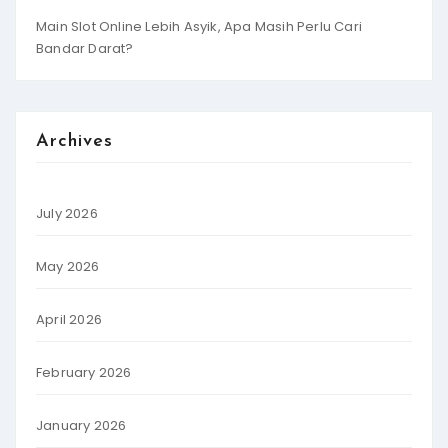
Main Slot Online Lebih Asyik, Apa Masih Perlu Cari
Bandar Darat?
Archives
July 2026
May 2026
April 2026
February 2026
January 2026